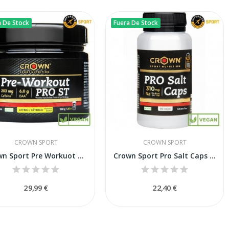
a De Stock
Fuera De Stock
CROWN SPORT
CROWN SPORT
Crown Sport Pre Workuot PRO ST Cítrico 300g
Crown Sport Pro Salt Caps 60 Cápsulas
29,99 €
22,40 €