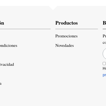
ón
Productos
B
Promociones
P
c
ondiciones
Novedades
rivacidad
H
p
a