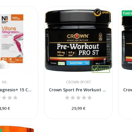
Fuer
NS
CROWN SPORT
Ns Vitans Magnesio+ 15 Comprimidos Efervescentes
Crown Sport Pre Workuot PRO ST Blue Storm 300g
4,90 €
29,99 €
k