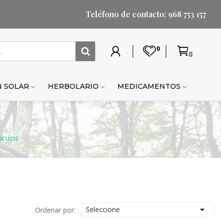
Teléfono de contacto: 968 753 157
0
0
Mi
Lista
Carrito
Mi
Mi
Carrito
cuenta
de
cuenta
lista
de
deseos
de
compr
 SOLAR
HERBOLARIO
MEDICAMENTOS
deseo
culos

Seleccione
Ordenar por: