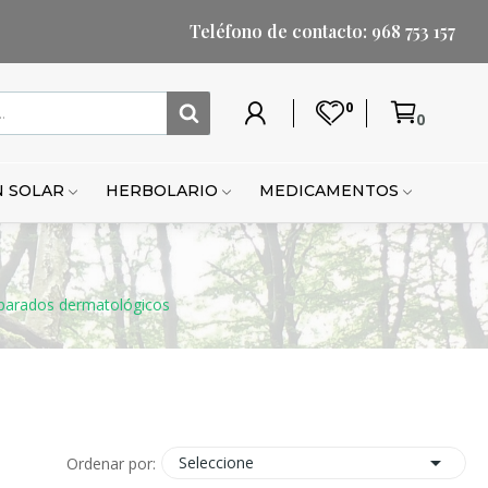
Teléfono de contacto: 968 753 157
0
0
Mi
Lista
Carrito
Mi
Mi
Carrito
cuenta
de
cuenta
lista
de
deseos
de
compr
 SOLAR
HERBOLARIO
MEDICAMENTOS
deseo
parados dermatológicos

Seleccione
Ordenar por: