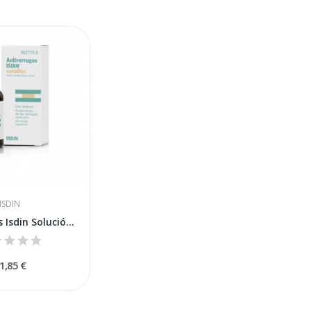
ISDIN
Antiverrugas Isdin Solución Tópica 20 Ml
1,85 €