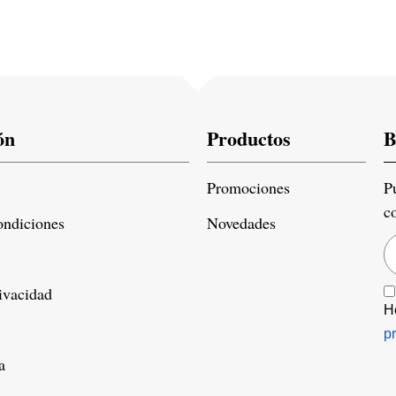
ón
Productos
B
Promociones
P
c
ondiciones
Novedades
rivacidad
H
p
a