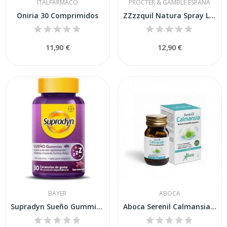
ITALFARMACO
PROCTER & GAMBLE ESPAÑA
Oniria 30 Comprimidos
ZZzzquil Natura Spray Lavanda Naranja 30ml
11,90 €
12,90 €
BAYER
ABOCA
Supradyn Sueño Gummies 30ud
Aboca Serenil Calmansia 50 Cápsulas