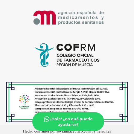
¡Hola! ¿en qué puedo
ayudarte?
Hecho con amor por soyfarmaceutico.com by hefadi.es