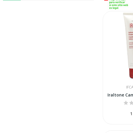
IFC
1