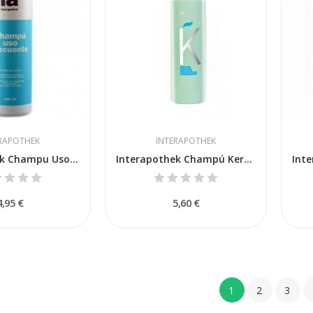
RAPOTHEK
INTERAPOTHEK
Interapothek Champu Uso Frecuente 400 Ml
Interapothek Champú Keratina 500ml
4,95 €
5,60 €
1
2
3