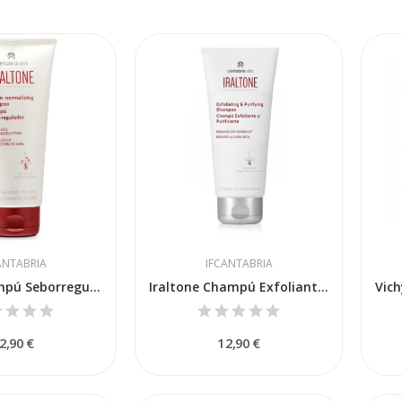
ANTABRIA
IFCANTABRIA
Iraltone Campú Seborregulador 200ml
Iraltone Champú Exfoliante Purificante 200ml
2,90 €
12,90 €