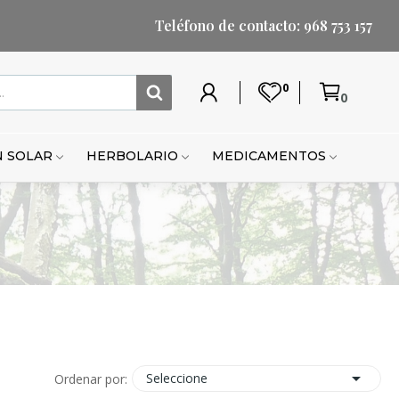
Teléfono de contacto: 968 753 157
0
0
Mi
Lista
Carrito
Mi
Mi
Carrito
cuenta
de
cuenta
lista
de
deseos
de
compr
 SOLAR
HERBOLARIO
MEDICAMENTOS
deseo

Seleccione
Ordenar por: