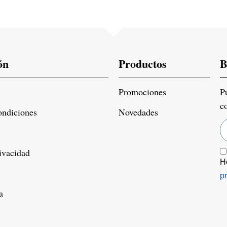
ón
Productos
B
Promociones
P
c
ondiciones
Novedades
rivacidad
H
p
a