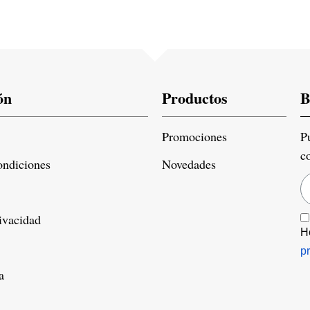
ón
Productos
B
Promociones
P
c
ondiciones
Novedades
rivacidad
H
p
a