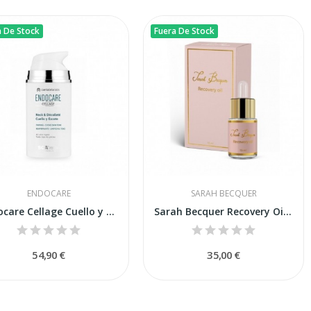
a De Stock
Fuera De Stock
ENDOCARE
SARAH BECQUER
Endocare Cellage Cuello y Escote Reafirmante 80ml
Sarah Becquer Recovery Oil 15ml
54,90 €
35,00 €