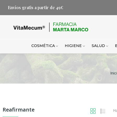
Envíos gratis a partir de 49€
COSMÉTICA
HIGIENE
SALUD
Inic
Reafirmante
Ha