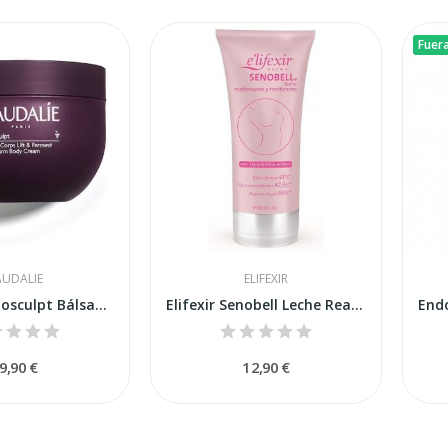
Fuer
UDALIE
ELIFEXIR
Caudalie Vinosculpt Bálsamo Corporal Lifting y...
Elifexir Senobell Leche Reafirmante y...
9,90 €
12,90 €