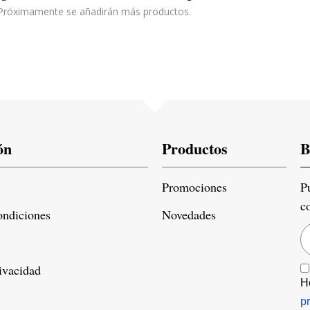
! Próximamente se añadirán más productos.
ón
Productos
B
Promociones
P
c
ondiciones
Novedades
rivacidad
H
p