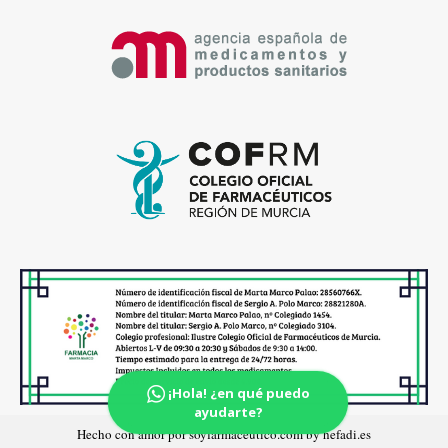
¡Hola! ¿en qué puedo
ayudarte?
Hecho con amor por soyfarmaceutico.com by hefadi.es