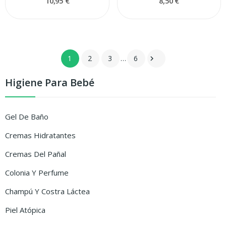
10,95 €
8,50 €
1
2
3
…
6

Higiene Para Bebé
Gel De Baño
Cremas Hidratantes
Cremas Del Pañal
Colonia Y Perfume
Champú Y Costra Láctea
Piel Atópica