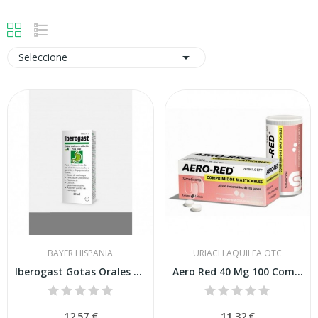

Seleccione
BAYER HISPANIA
URIACH AQUILEA OTC
Iberogast Gotas Orales en Solucion Frasco de 20 Ml
Aero Red 40 Mg 100 Comprimidos Masticables
12,57 €
11,32 €