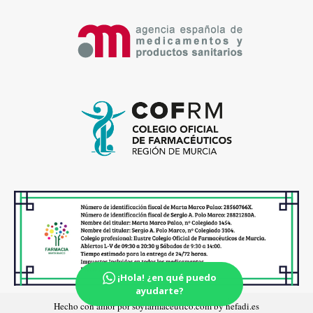
¡Hola! ¿en qué puedo
ayudarte?
Hecho con amor por soyfarmaceutico.com by hefadi.es