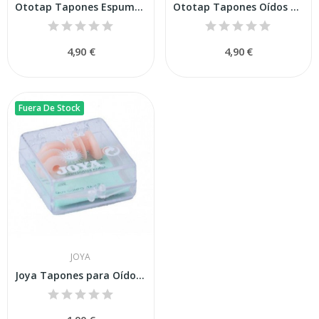
Ototap Tapones Espuma 6uds
Ototap Tapones Oídos Silicona 6uds
4,90 €
4,90 €
Fuera De Stock
JOYA
Joya Tapones para Oídos de Goma 2uds