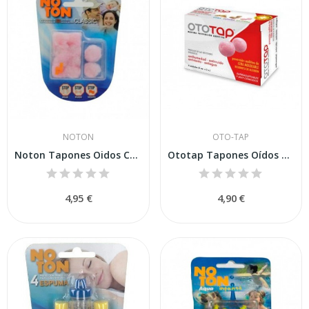
NOTON
OTO-TAP
Noton Tapones Oidos Cera Algodón 10uds
Ototap Tapones Oídos Cera 6uds
4,95 €
4,90 €