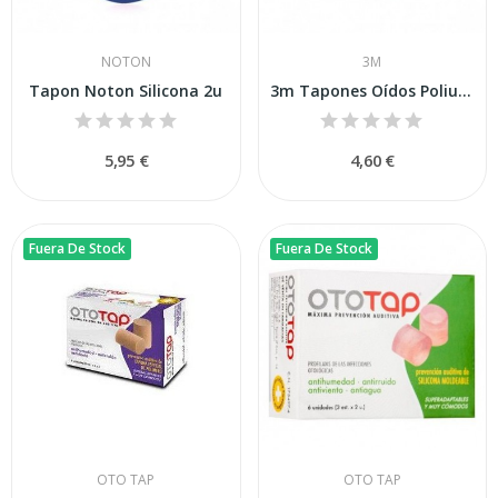
NOTON
3M
Tapon Noton Silicona 2u
3m Tapones Oídos Poliuretano Ruido 4uds
5,95 €
4,60 €
Fuera De Stock
Fuera De Stock
OTO TAP
OTO TAP