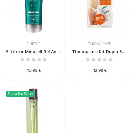
E'LIFEXIR
THIOMUCASE
E' Lifexir Minucell Gel Anticelulitico 200 ml
Thiomucase Kit Duplo Stick Zonas Rebeldes +...
15,95 €
42,90 €
Fuera De Stock