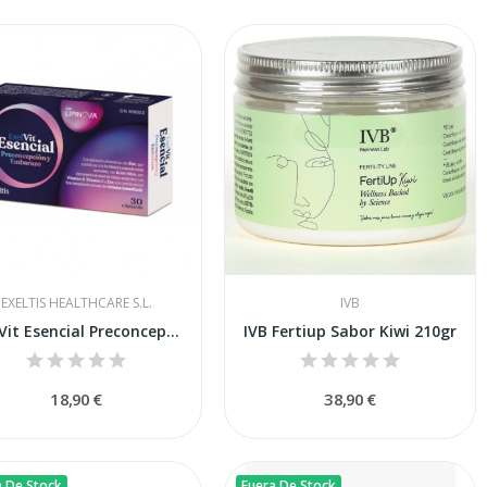
EXELTIS HEALTHCARE S.L.
IVB
ExelVit Esencial Preconcepción y Embarazo 30...
IVB Fertiup Sabor Kiwi 210gr
18,90 €
38,90 €
a De Stock
Fuera De Stock