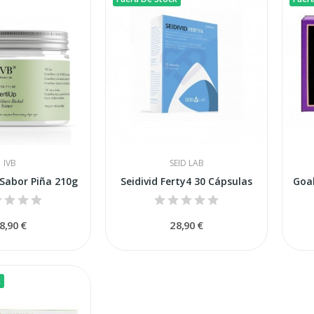
IVB
SEID LAB
 Sabor Piña 210g
Seidivid Ferty4 30 Cápsulas
8,90 €
28,90 €
k