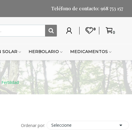
Teléfono de contacto: 968 753 157
0
0
Mi
Lista
Carrito
Mi
Mi
Carrito
cuenta
de
cuenta
lista
de
deseos
de
compr
 SOLAR
HERBOLARIO
MEDICAMENTOS
deseo
Fertilidad

Seleccione
Ordenar por: