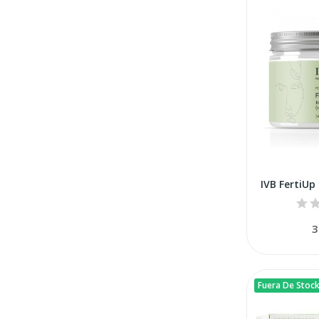
IVB FertiUp
3
Fuera De Stoc