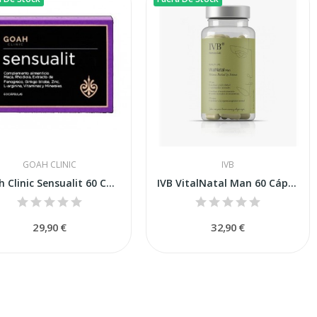
GOAH CLINIC
IVB
Goah Clinic Sensualit 60 Cápsulas
IVB VitalNatal Man 60 Cápsulas
29,90 €
32,90 €