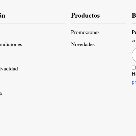
ón
Productos
B
Promociones
P
c
ondiciones
Novedades
rivacidad
H
p
a