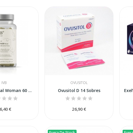
IVB
OVUSITOL
IVB VitalNatal Woman 60 Cápsulas
Ovusitol D 14 Sobres
6,40 €
26,90 €
Fuera De Stock
Fuer