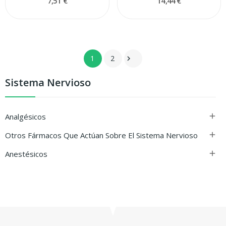
7,51 €
14,44 €
1
2

Sistema Nervioso
Analgésicos

Otros Fármacos Que Actúan Sobre El Sistema Nervioso

Anestésicos
