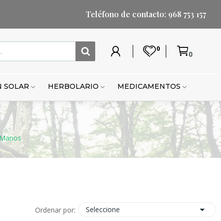
Teléfono de contacto: 968 753 157
0
0
Mi
Lista
Carrito
Mi
Mi
Carrito
cuenta
de
cuenta
lista
de
deseos
de
compr
 SOLAR
HERBOLARIO
MEDICAMENTOS
deseo
 Manos

Seleccione
Ordenar por: