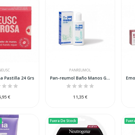
NEUSC
PANREUMOL
 Pastilla 24 Grs
Pan-reumol Baño Manos Gel 200ml
5,95 €
11,35 €
k
Fuera De Stock
Fuer