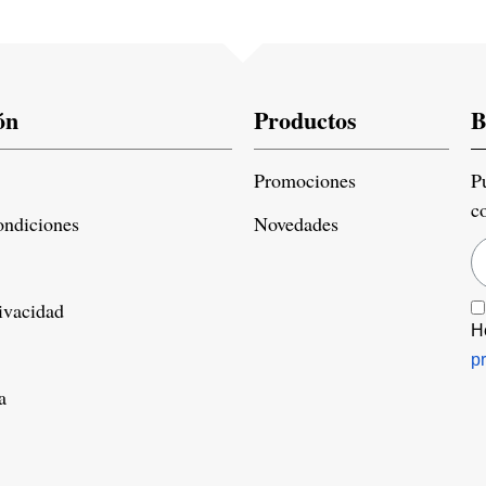
ón
Productos
B
Promociones
P
c
ondiciones
Novedades
rivacidad
H
p
a