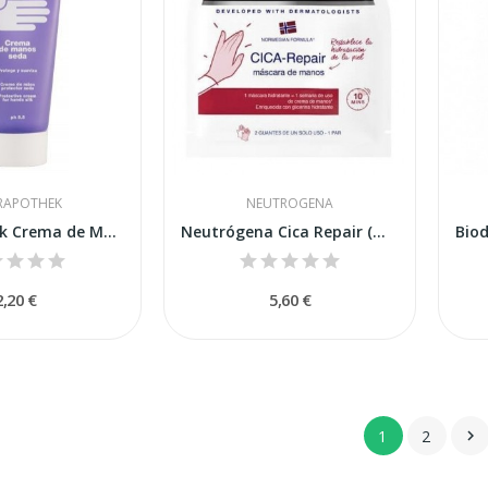
RAPOTHEK
NEUTROGENA
Interapothek Crema de Manos Seda 100 Ml
Neutrógena Cica Repair (Máscara de Manos)
2,20 €
5,60 €
1
2
