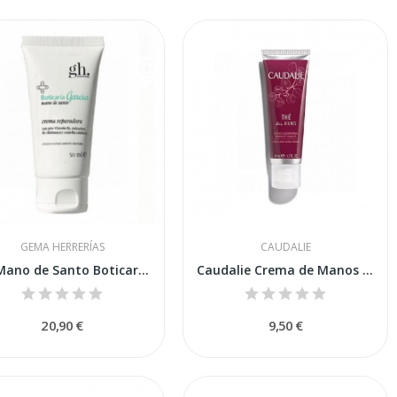
GEMA HERRERÍAS
CAUDALIE
GH Mano de Santo Boticaria García Crema...
Caudalie Crema de Manos The des Vignes 50 ml
20,90 €
9,50 €