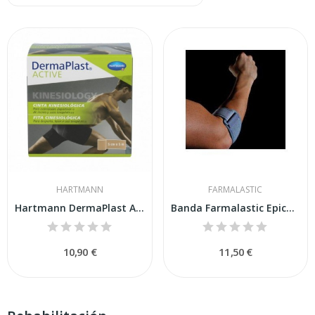
HARTMANN
FARMALASTIC
Hartmann DermaPlast Active CInta Kinesiology...
Banda Farmalastic Epicond Neo Unica
10,90 €
11,50 €