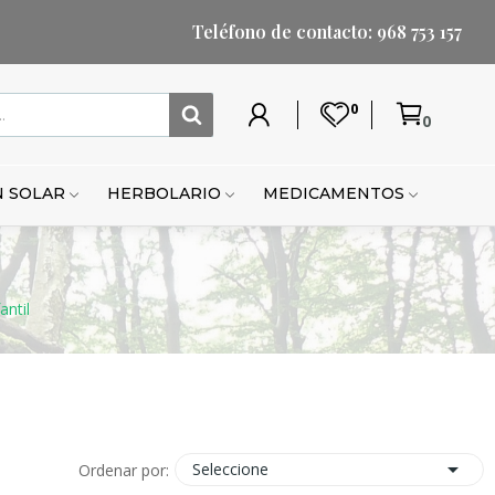
Teléfono de contacto: 968 753 157
0
0
Mi
Lista
Carrito
Mi
Mi
Carrito
cuenta
de
cuenta
lista
de
deseos
de
compr
 SOLAR
HERBOLARIO
MEDICAMENTOS
deseo
antil

Seleccione
Ordenar por: