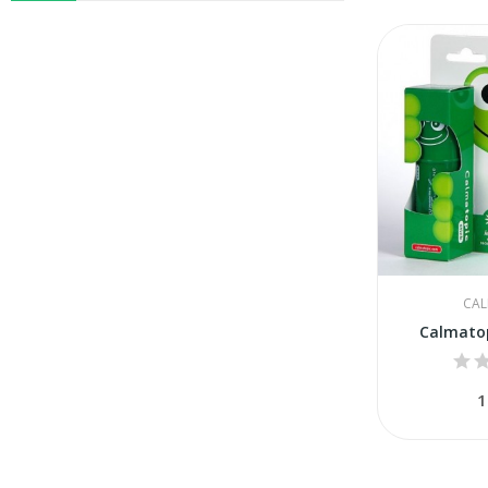
CAL
Calmatop
1