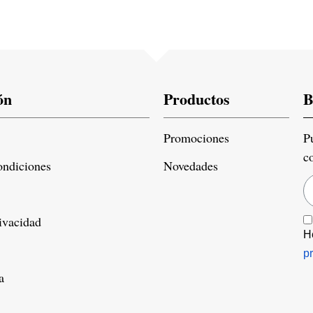
ón
Productos
B
Promociones
P
c
ondiciones
Novedades
rivacidad
H
p
a