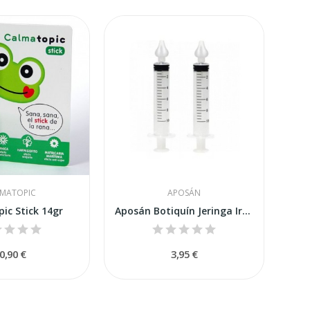
MATOPIC
APOSÁN
ic Stick 14gr
Aposán Botiquín Jeringa Irrigador Nasal 2uds 10ml
0,90 €
3,95 €