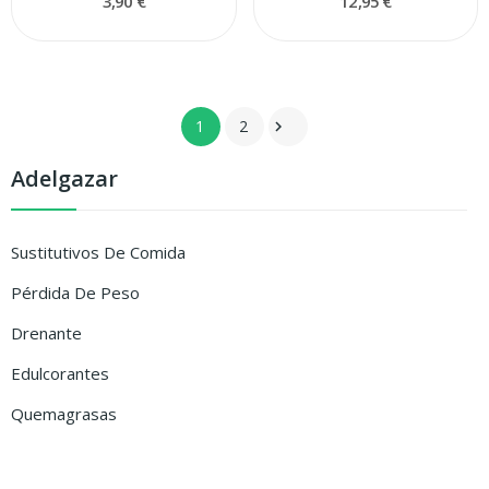
3,90 €
12,95 €
1
2

Adelgazar
Sustitutivos De Comida
Pérdida De Peso
Drenante
Edulcorantes
Quemagrasas