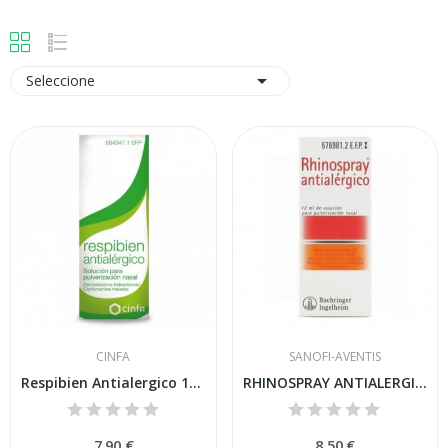

Seleccione
CINFA
SANOFI-AVENTIS
Respibien Antialergico 15 Ml
RHINOSPRAY ANTIALERGICO, 1 envase pulverizador...
7,90 €
8,50 €