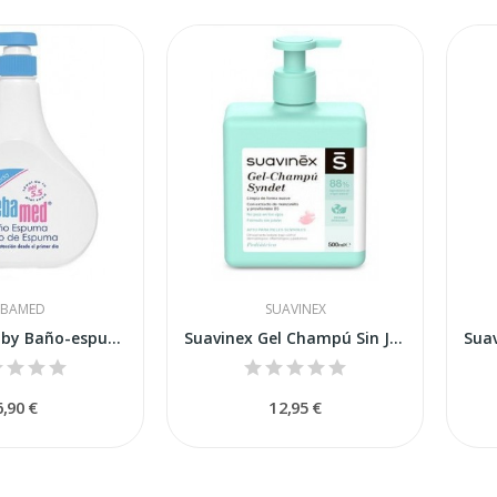
EBAMED
SUAVINEX
Sebamed Baby Baño-espuma 200ml
Suavinex Gel Champú Sin Jabón 500 ml
6,90 €
12,95 €