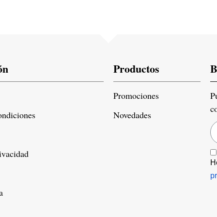
ón
Productos
B
Promociones
P
c
ondiciones
Novedades
rivacidad
H
p
a