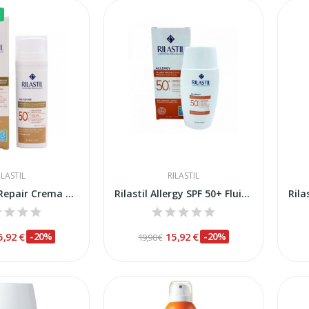
k
ILASTIL
RILASTIL
Rilastil Age Repair Crema Color Protectora...
Rilastil Allergy SPF 50+ Fluido Protector 50ml
5,92 €
-20%
15,92 €
-20%
19,90 €