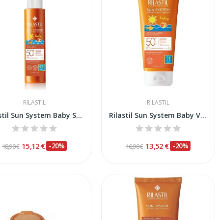
RILASTIL
RILASTIL
RIlastil Sun System Baby Spray Wet Skin SPF-50+...
Rilastil Sun System Baby Velluto SPF-50+ 200ml
15,12 €
-20%
13,52 €
-20%
18,90 €
16,90 €