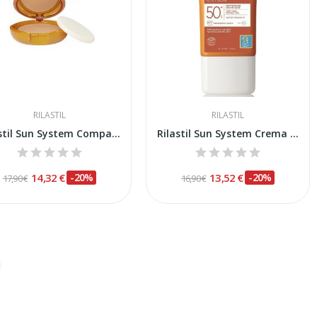
RILASTIL
RILASTIL
Rilastil Sun System Compacto Dore SPF-50 10gr
Rilastil Sun System Crema Velluto SPF-50+ 50ml
14,32 €
-20%
13,52 €
-20%
17,90 €
16,90 €