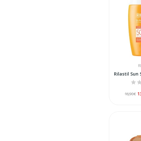
R
1
16,90 €