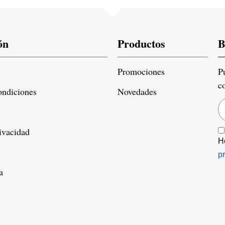
ón
Productos
B
Promociones
P
c
ondiciones
Novedades
rivacidad
H
p
a