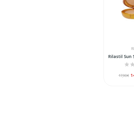
R
1
17,90 €