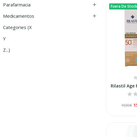
Parafarmacia

Fuera De Stoc
Medicamentos

Categories (x
Y
Z...)
R
1
19,90 €