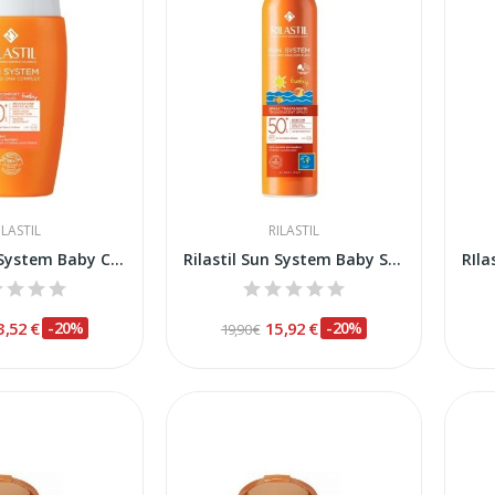
ILASTIL
RILASTIL
Rilastil Sun System Baby Comfort SPF-50+ 50ml
Rilastil Sun System Baby Spray Transparente Spf...
3,52 €
-20%
15,92 €
-20%
19,90 €