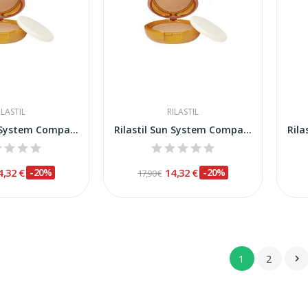
ILASTIL
RILASTIL
Rilastil Sun System Compacto Beige SPF-50 10gr
Rilastil Sun System Compacto Bronze SPF-50 10gr
4,32 €
-20%
14,32 €
-20%
17,90 €
1
2
