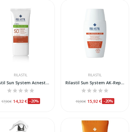
RILASTIL
RILASTIL
Rilastil Sun System Acnestil 40ml
Rilastil Sun System AK-Repair 100 SPF-50+ 50ml
14,32 €
-20%
15,92 €
-20%
17,90 €
19,90 €