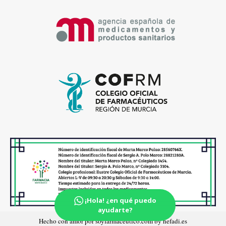
¡Hola! ¿en qué puedo
ayudarte?
Hecho con amor por soyfarmaceutico.com by hefadi.es