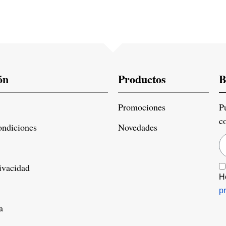
ón
Productos
B
Promociones
P
c
ondiciones
Novedades
rivacidad
H
p
a