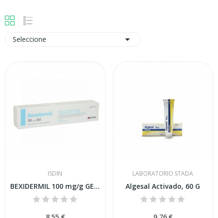

Seleccione
ISDIN
LABORATORIO STADA
BEXIDERMIL 100 mg/g GEL , 1 tubo de 50 g
Algesal Activado, 60 G
8,55 €
9,76 €