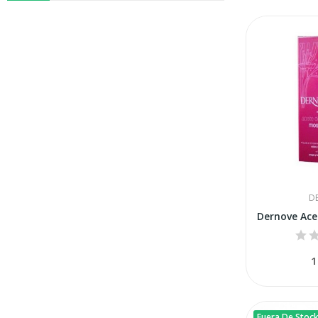
D
1
Fuera De Stoc