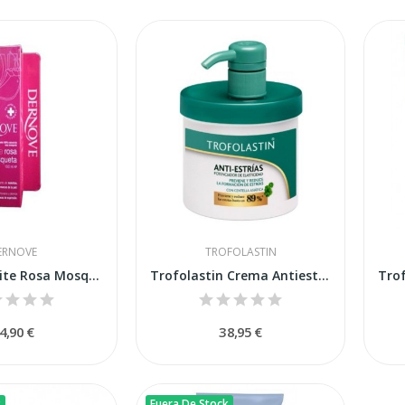
ERNOVE
TROFOLASTIN
Dernove Aceite Rosa Mosqueta 100ml
Trofolastin Crema Antiestrías con Dispensador...
4,90 €
38,95 €
k
Fuera De Stock