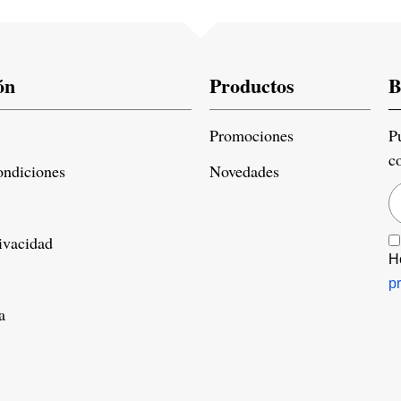
ón
Productos
B
Promociones
P
c
ondiciones
Novedades
rivacidad
H
p
a