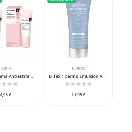
UAVINEX
ELIFEXIR
Suavinex Crema Antiestrías 2 x 250ml
Elifexir Dermo Emulsión Antiestrías 200 ml
4,95 €
11,95 €