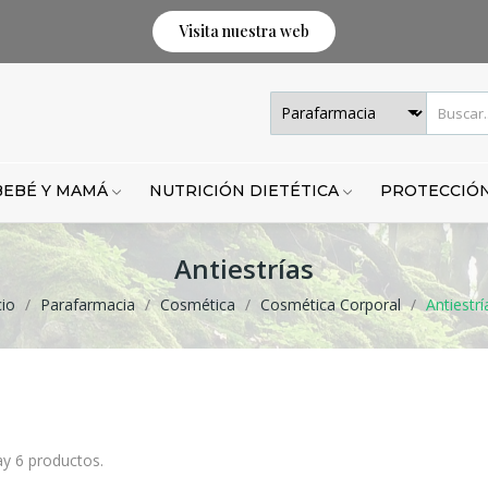
Visita nuestra web
BEBÉ Y MAMÁ
NUTRICIÓN DIETÉTICA
PROTECCIÓN
Antiestrías
cio
Parafarmacia
Cosmética
Cosmética Corporal
Antiestrí
y 6 productos.