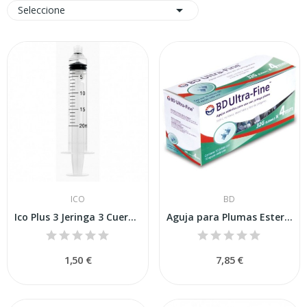

Seleccione
ICO
BD
Ico Plus 3 Jeringa 3 Cuerpos Luer Excéntrica 20ml
Aguja para Plumas Esteril Bd 0,25x5mm 100uds
1,50 €
7,85 €