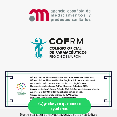
¡Hola! ¿en qué puedo
ayudarte?
Hecho con amor por soyfarmaceutico.com by hefadi.es