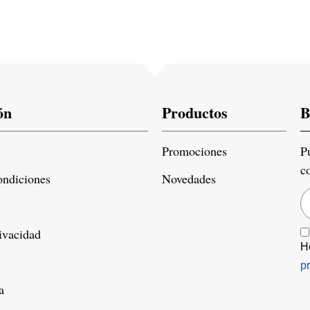
ón
Productos
B
Promociones
P
c
ondiciones
Novedades
rivacidad
H
p
a