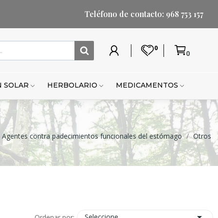
Teléfono de contacto: 968 753 157
0
0
Mi
Lista
Carrito
Mi
Mi
Carrito
cuenta
de
cuenta
lista
de
deseos
de
compr
 SOLAR
HERBOLARIO
MEDICAMENTOS
deseo
Agentes contra padecimientos funcionales del estómago
Otros

Seleccione
Ordenar por: