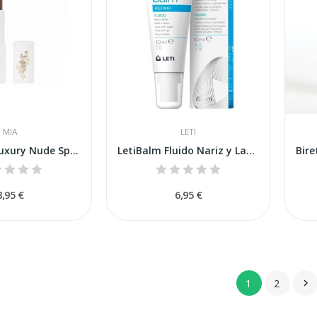
MIA
LETI
MIA Labial Luxury Nude Spicy Chai 4 gr
LetiBalm Fluido Nariz y Labios 10ml
8,95 €
6,95 €
1
2
