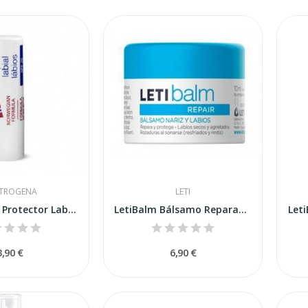
TROGENA
LETI
Neutrogena Protector Labial SPF-20 4,8gr
LetiBalm Bálsamo Reparador Tarro 10 ml
Leti
3,90 €
6,90 €