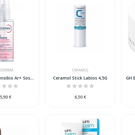
ODERMA
CERAMOL
Bioderma Sensibio Ar+ Sos 1 Spray 70ml
Ceramol Stick Labios 4,5G
5,90 €
6,50 €