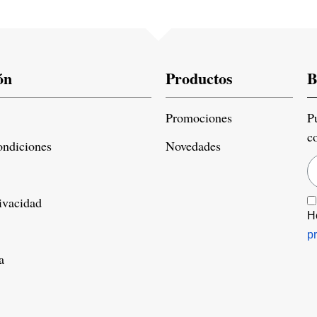
ón
Productos
B
Promociones
P
c
ondiciones
Novedades
rivacidad
H
p
a