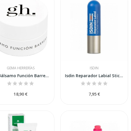
GEMA HERRERÍAS
ISDIN
GH Bálsamo Función Barrera 15g
Isdin Reparador Labial Stick 4g
18,90 €
7,95 €