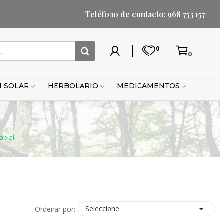
Teléfono de contacto: 968 753 157
0
0
Mi
Lista
Carrito
Mi
Mi
Carrito
cuenta
de
cuenta
lista
de
deseos
de
compr
 SOLAR
HERBOLARIO
MEDICAMENTOS
deseo
abial

Seleccione
Ordenar por: