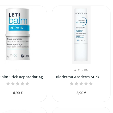
LETI
ATODERM
Balm Stick Reparador 4g
Bioderma Atoderm Stick Labial 4g
6,90 €
3,90 €