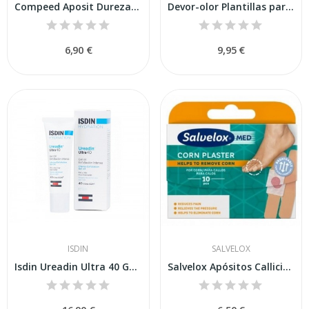
Compeed Aposit Durezas Md 6 Un
Devor-olor Plantillas para Zapatillas
6,90 €
9,95 €
ISDIN
SALVELOX
Isdin Ureadin Ultra 40 Gel Oil Exfoliante 30ml
Salvelox Apósitos Callicidas 10uds