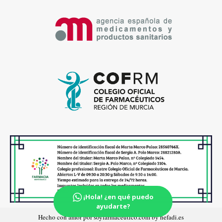
¡Hola! ¿en qué puedo
ayudarte?
Hecho con amor por soyfarmaceutico.com by hefadi.es