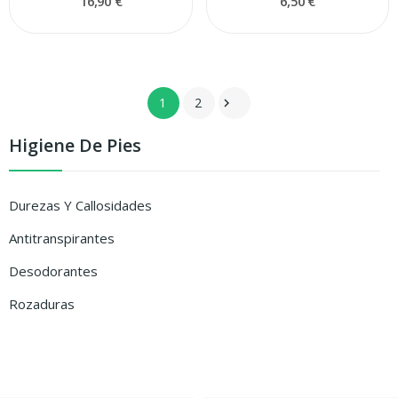
16,90 €
6,50 €
1
2

Higiene De Pies
Durezas Y Callosidades
Antitranspirantes
Desodorantes
Rozaduras