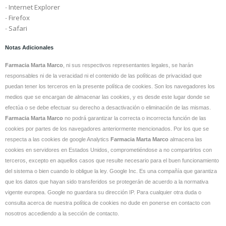
-
Internet Explorer
-
Firefox
-
Safari
Notas Adicionales
Farmacia Marta Marco
, ni sus respectivos representantes legales, se harán
responsables ni de la veracidad ni el contenido de las políticas de privacidad que
puedan tener los terceros en la presente política de cookies. Son los navegadores los
medios que se encargan de almacenar las cookies, y es desde este lugar donde se
efectúa o se debe efectuar su derecho a desactivación o eliminación de las mismas.
Farmacia Marta Marco
no podrá garantizar la correcta o incorrecta función de las
cookies por partes de los navegadores anteriormente mencionados. Por los que se
respecta a las cookies de google Analytics
Farmacia Marta Marco
almacena las
cookies en servidores en Estados Unidos, comprometiéndose a no compartirlos con
terceros, excepto en aquellos casos que resulte necesario para el buen funcionamiento
del sistema o bien cuando lo obligue la ley. Google Inc. Es una compañía que garantiza
que los datos que hayan sido transferidos se protegerán de acuerdo a la normativa
vigente europea. Google no guardara su dirección IP. Para cualquier otra duda o
consulta acerca de nuestra política de cookies no dude en ponerse en contacto con
nosotros accediendo a la sección de contacto.