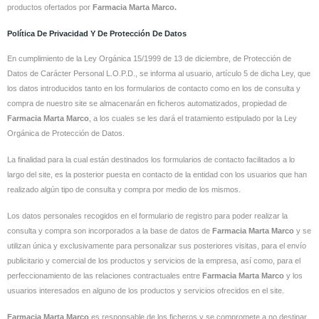
productos ofertados por
Farmacia Marta Marco.
Política De Privacidad Y De Protección De Datos
En cumplimiento de la Ley Orgánica 15/1999 de 13 de diciembre, de Protección de
Datos de Carácter Personal L.O.P.D., se informa al usuario, artículo 5 de dicha Ley, que
los datos introducidos tanto en los formularios de contacto como en los de consulta y
compra de nuestro site se almacenarán en ficheros automatizados, propiedad de
Farmacia Marta Marco
, a los cuales se les dará el tratamiento estipulado por la Ley
Orgánica de Protección de Datos.
La finalidad para la cual están destinados los formularios de contacto facilitados a lo
largo del site, es la posterior puesta en contacto de la entidad con los usuarios que han
realizado algún tipo de consulta y compra por medio de los mismos.
Los datos personales recogidos en el formulario de registro para poder realizar la
consulta y compra son incorporados a la base de datos de
Farmacia Marta Marco
y se
utilizan única y exclusivamente para personalizar sus posteriores visitas, para el envío
publicitario y comercial de los productos y servicios de la empresa, así como, para el
perfeccionamiento de las relaciones contractuales entre
Farmacia Marta Marco
y los
usuarios interesados en alguno de los productos y servicios ofrecidos en el site.
Farmacia Marta Marco
es responsable de los ficheros y se compromete a no destinar