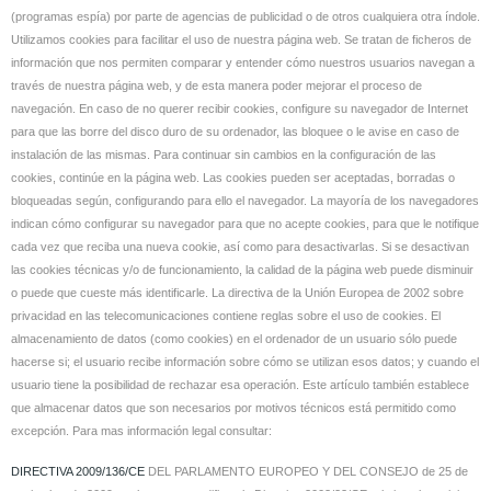
(programas espía) por parte de agencias de publicidad o de otros cualquiera otra índole.
Utilizamos cookies para facilitar el uso de nuestra página web. Se tratan de ficheros de
información que nos permiten comparar y entender cómo nuestros usuarios navegan a
través de nuestra página web, y de esta manera poder mejorar el proceso de
navegación. En caso de no querer recibir cookies, configure su navegador de Internet
para que las borre del disco duro de su ordenador, las bloquee o le avise en caso de
instalación de las mismas. Para continuar sin cambios en la configuración de las
cookies, continúe en la página web. Las cookies pueden ser aceptadas, borradas o
bloqueadas según, configurando para ello el navegador. La mayoría de los navegadores
indican cómo configurar su navegador para que no acepte cookies, para que le notifique
cada vez que reciba una nueva cookie, así como para desactivarlas. Si se desactivan
las cookies técnicas y/o de funcionamiento, la calidad de la página web puede disminuir
o puede que cueste más identificarle. La directiva de la Unión Europea de 2002 sobre
privacidad en las telecomunicaciones contiene reglas sobre el uso de cookies. El
almacenamiento de datos (como cookies) en el ordenador de un usuario sólo puede
hacerse si; el usuario recibe información sobre cómo se utilizan esos datos; y cuando el
usuario tiene la posibilidad de rechazar esa operación. Este artículo también establece
que almacenar datos que son necesarios por motivos técnicos está permitido como
excepción. Para mas información legal consultar:
DIRECTIVA 2009/136/CE
DEL PARLAMENTO EUROPEO Y DEL CONSEJO de 25 de