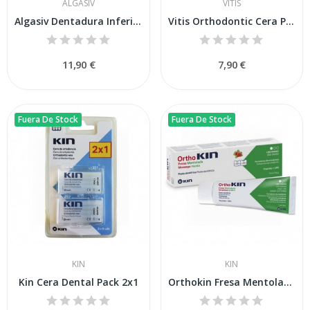
ALGASIV
VITIS
Algasiv Dentadura Inferior 30u
Vitis Orthodontic Cera Protectora de Rozaduras...
11,90 €
7,90 €
Fuera De Stock
Fuera De Stock
KIN
KIN
Kin Cera Dental Pack 2x1
Orthokin Fresa Mentolada Pasta 75ml