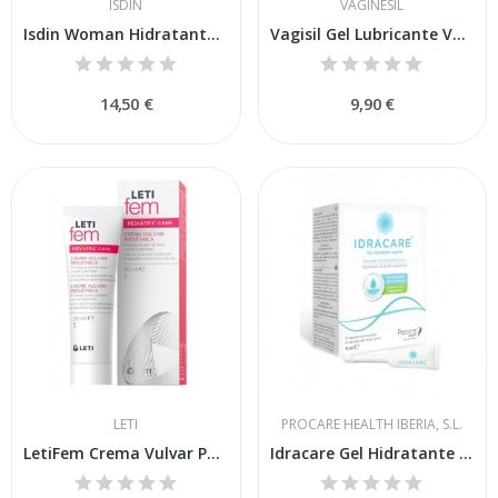
ISDIN
VAGINESIL
Isdin Woman Hidratante Vulvar 30g
Vagisil Gel Lubricante Vaginal 30 gr
14,50 €
9,90 €
LETI
PROCARE HEALTH IBERIA, S.L.
LetiFem Crema Vulvar Pediátrica 30ml
Idracare Gel Hidratante Vaginal 30ml