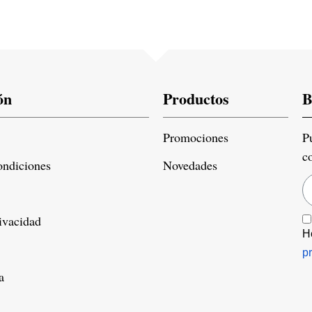
ón
Productos
B
Promociones
P
c
ondiciones
Novedades
rivacidad
H
p
a