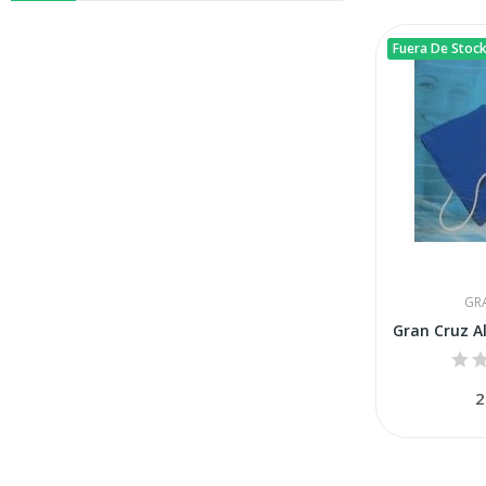
Fuera De Stoc
GR
2