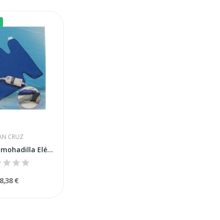
k
AN CRUZ
Gran Cruz Almohadilla Eléctrica 40x32 cm
8,38 €