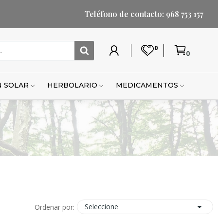
Teléfono de contacto: 968 753 157
0
0
Mi
Lista
Carrito
Mi
Mi
Carrito
cuenta
de
cuenta
lista
de
deseos
de
compr
 SOLAR
HERBOLARIO
MEDICAMENTOS
deseo

Seleccione
Ordenar por: