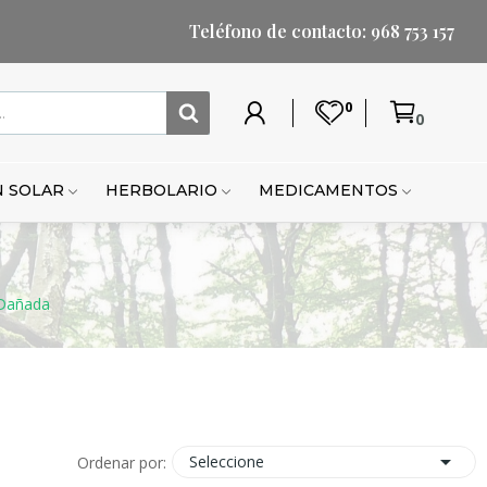
Teléfono de contacto: 968 753 157
0
0
Mi
Lista
Carrito
Mi
Mi
Carrito
cuenta
de
cuenta
lista
de
deseos
de
compr
 SOLAR
HERBOLARIO
MEDICAMENTOS
deseo
y Dañada

Seleccione
Ordenar por: