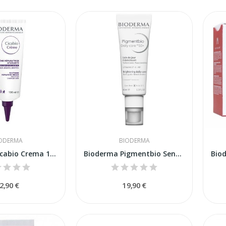
ODERMA
BIODERMA
Bioderma Cicabio Crema 100ml
Bioderma Pigmentbio Sensitive Areas 75ml
2,90 €
19,90 €