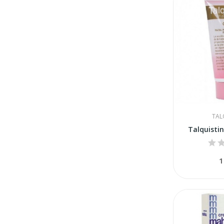
TAL
Talquisti
1