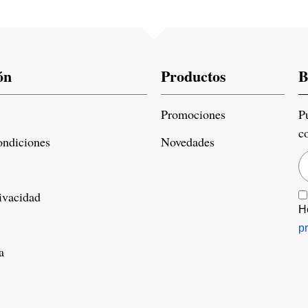
ón
Productos
B
Promociones
P
c
ondiciones
Novedades
rivacidad
H
p
a