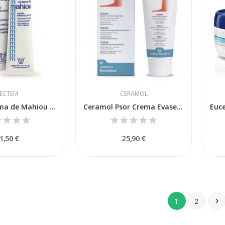
ECTEM
CERAMOL
Vectem Crema de Mahiou 75ml
Ceramol Psor Crema Evase 200ml
1,50 €
25,90 €
1
2
