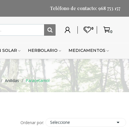
Teléfono de contacto: 968 753 157
0
0
Mi
Lista
Carrito
Mi
Mi
Carrito
cuenta
de
cuenta
lista
de
deseos
de
compr
 SOLAR
HERBOLARIO
MEDICAMENTOS
deseo
Anilidas
Paracetamol

Seleccione
Ordenar por: