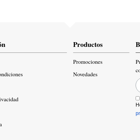
ón
Productos
B
Promociones
P
c
ondiciones
Novedades
rivacidad
H
p
a