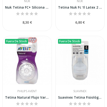
NUK
NUK
Nuk Tetina FC+ Silicona 6-18m Talla M
Tetina Nuk Fc 1l Latex 2 Uds Alimen
8,30 €
6,80 €
Fuera De Stock
Fuera De Stock
PHILIPS AVENT
SUAVINEX
Tetina Natural Flujo Variable Philips Avent +3...
Suavinex Tetina Fisiológica Silicona Flujo M...