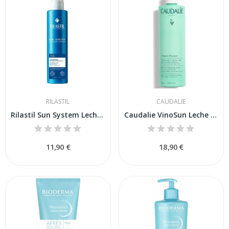
RILASTIL
CAUDALIE
Rilastil Sun System Leche After Sun 200ml
Caudalie VinoSun Leche Reparadora After-Sun 400 mL
11,90 €
18,90 €