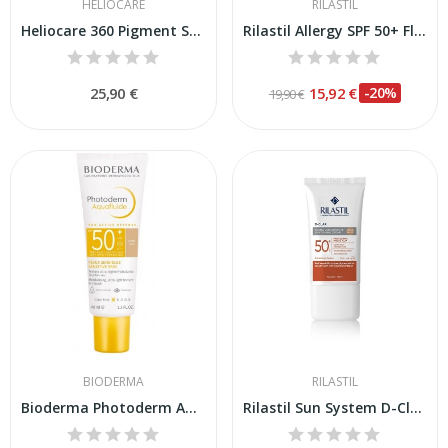
HELIOCARE
RILASTIL
Heliocare 360 Pigment Solution Fluid SPF-50+ 50ml
Rilastil Allergy SPF 50+ Fluido Protector 50ml
25,90 €
15,92 €
-20%
19,90 €
BIODERMA
RILASTIL
Bioderma Photoderm Aquafluido Color Claro...
Rilastil Sun System D-Clar Medium SPF-50+ 40ml