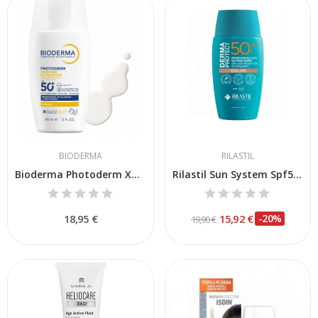
BIODERMA
RILASTIL
Bioderma Photoderm Xdefense Ultra-fluid Spf 50+...
Rilastil Sun System Spf50+ Dermaprotect Color 50ml
18,95 €
15,92 €
-20%
19,90 €