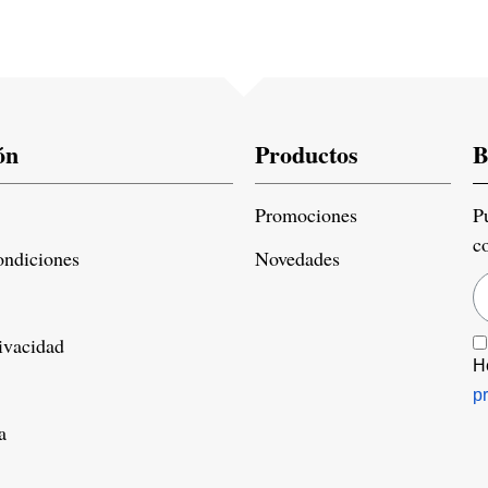
ón
Productos
B
Promociones
P
c
ondiciones
Novedades
rivacidad
H
p
a