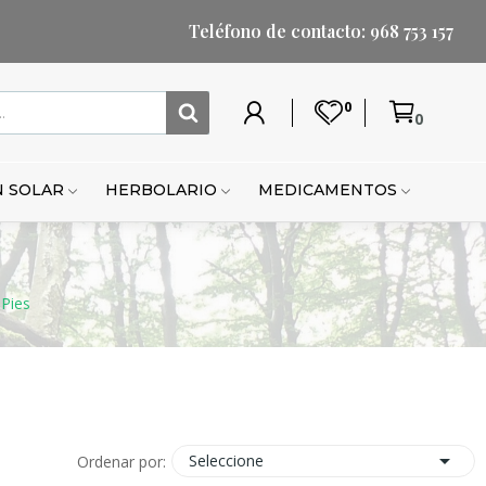
Teléfono de contacto: 968 753 157
0
0
Mi
Lista
Carrito
Mi
Mi
Carrito
cuenta
de
cuenta
lista
de
deseos
de
compr
 SOLAR
HERBOLARIO
MEDICAMENTOS
deseo
Pies

Seleccione
Ordenar por: