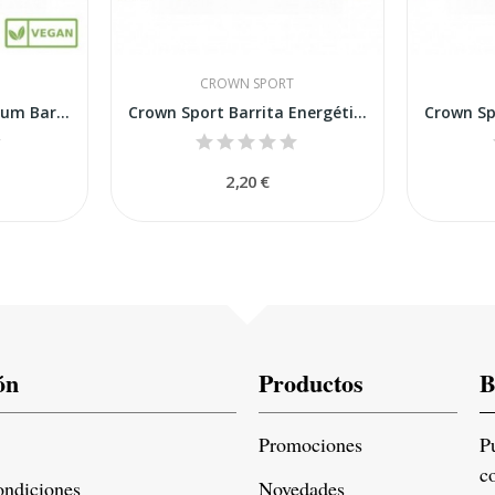
CROWN SPORT
Crown Sport Energy Gum Barrita Energética...
Crown Sport Barrita Energética Doble Chocolate 60g
2,20 €
ón
Productos
B
Promociones
P
c
ondiciones
Novedades