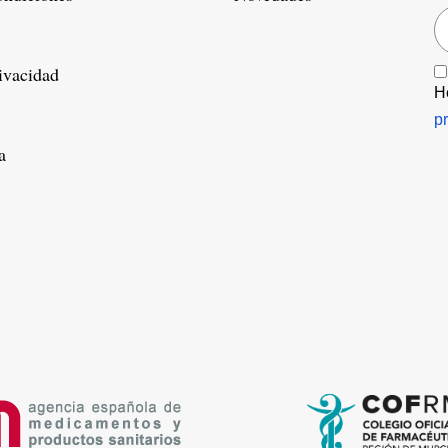
rivacidad
H
p
a