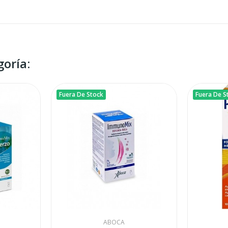
oría:
Fuera De Stock
Fuera De S
ABOCA