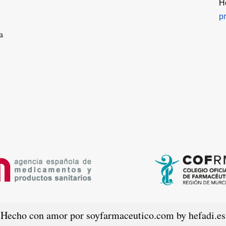
H
p
a
Hecho con amor por soyfarmaceutico.com by hefadi.es