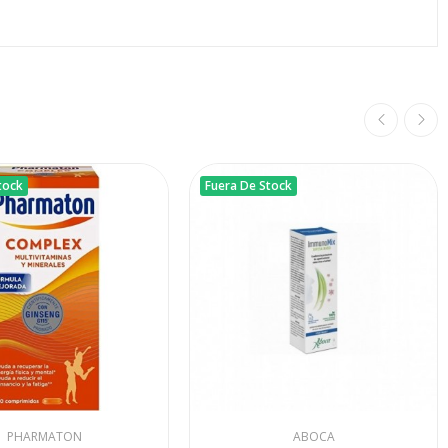
tock
Fuera De Stock
PHARMATON
ABOCA