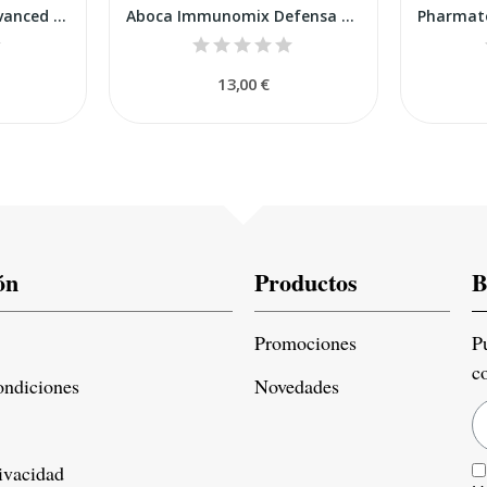
Aboca Natura Mix Advanced Refuerzo 20 + 8 Sobres
Aboca Immunomix Defensa Boca Spray 30ml
13,00 €
ón
Productos
B
Promociones
P
c
ondiciones
Novedades
rivacidad