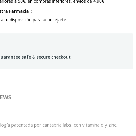
riores a 50€, en compras inferiores, envíos de 4,90€
estra Farmacia
 a tu disposición para aconsejarte.
uarantee safe & secure checkout
IEWS
gía patentada por cantabria labs, con vitamina d y zinc,